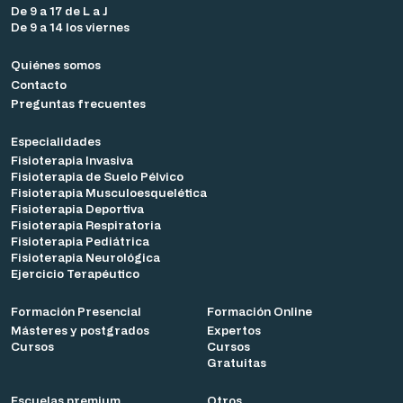
De 9 a 17 de L a J
De 9 a 14 los viernes
Quiénes somos
Contacto
Preguntas frecuentes
Especialidades
Fisioterapia Invasiva
Fisioterapia de Suelo Pélvico
Fisioterapia Musculoesquelética
Fisioterapia Deportiva
Fisioterapia Respiratoria
Fisioterapia Pediátrica
Fisioterapia Neurológica
Ejercicio Terapéutico
Formación Presencial
Formación Online
Másteres y postgrados
Expertos
Cursos
Cursos
Gratuitas
Escuelas premium
Otros