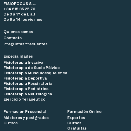
FISIOFOCUS S.L.
+34 615 85 25 76
De 9 a 17 de L a J
De 9 a 14 los viernes
Quiénes somos
Contacto
Preguntas frecuentes
Especialidades
Fisioterapia Invasiva
Fisioterapia de Suelo Pélvico
Fisioterapia Musculoesquelética
Fisioterapia Deportiva
Fisioterapia Respiratoria
Fisioterapia Pediátrica
Fisioterapia Neurológica
Ejercicio Terapéutico
Formación Presencial
Formación Online
Másteres y postgrados
Expertos
Cursos
Cursos
Gratuitas