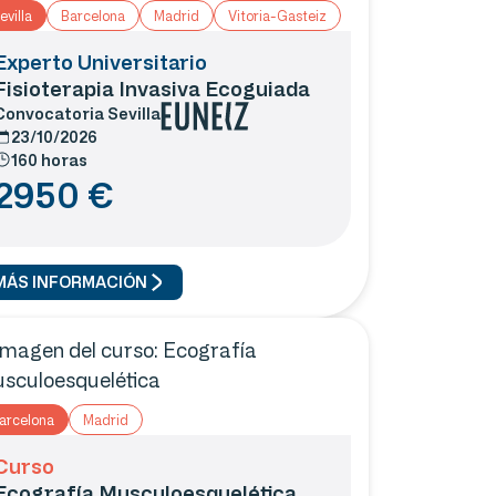
evilla
Barcelona
Madrid
Vitoria-Gasteiz
Experto Universitario
Fisioterapia Invasiva Ecoguiada
Convocatoria
Sevilla
23/10/2026
160 horas
2950
€
MÁS INFORMACIÓN
arcelona
Madrid
Curso
Ecografía Musculoesquelética