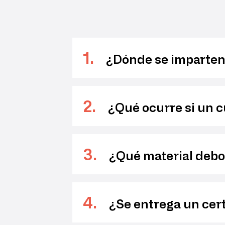
1
.
¿Dónde se imparten 
2
.
¿Qué ocurre si un c
3
.
¿Qué material debo 
4
.
¿Se entrega un certi