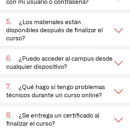
con mi usuario o contraseña?
Para fisioterapeutas sin colegiar:
5
.
¿Los materiales están
Copia del título universitario de Fisioterapia o del certificado 
universitario de solicitud 
del mismo
.
disponibles después de finalizar el
Copia del DNI por las dos caras
curso?
Para estudiantes de fisioterapia:
6
.
¿Puedo acceder al campus desde
Copia de la matrícula en 4º grado de Fisioterapia.
Copia del DNI por las dos caras
cualquier dispositivo?
7
.
¿Qué hago si tengo problemas
técnicos durante un curso online?
8
.
¿Se entrega un certificado al
finalizar el curso?