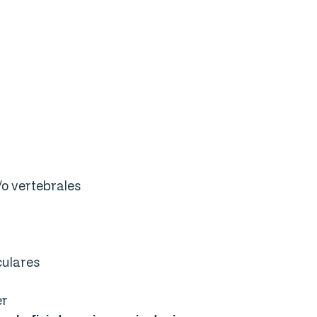
r
/o vertebrales
ulares
er