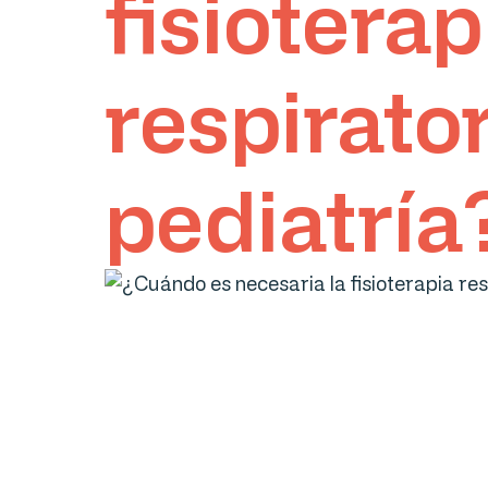
fisioterap
respirato
pediatría