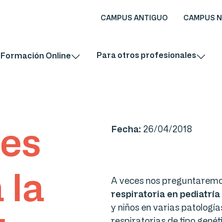
CAMPUS ANTIGUO
CAMPUS 
Para otros profesionales
Formación Online
es
Fecha:
26/04/2018
 la
A veces nos preguntaremo
respiratoria en pediatría
y niños en varias patolog
respiratorias de tipo gené