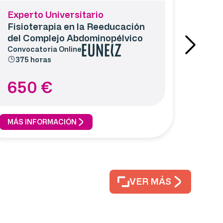
Experto Universitario
Fisioterapia en la Reeducación
del Complejo Abdominopélvico
Convocatoria
Online
375 horas
650
€
MÁS INFORMACIÓN
VER MÁS