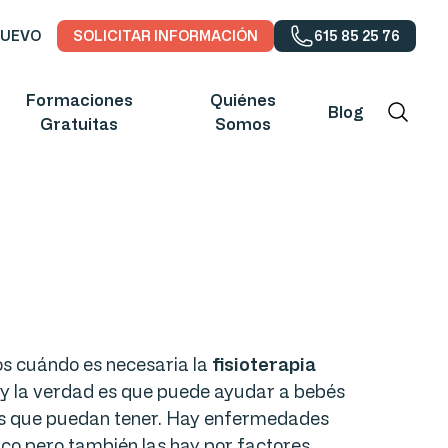
NUEVO
SOLICITAR INFORMACIÓN
615 85 25 76
Formaciones
Quiénes
Blog
Gratuitas
Somos
s cuándo es necesaria la
fisioterapia
y la verdad es que puede ayudar a bebés
ías que puedan tener. Hay enfermedades
tico pero también las hay por factores