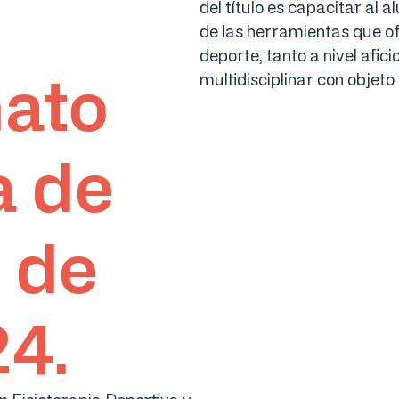
del título es capacitar al 
de las herramientas que ofr
deporte, tanto a nivel afic
ato
multidisciplinar con objeto 
a de
 de
4.