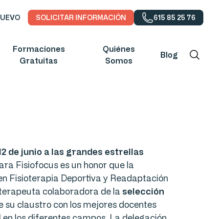
NUEVO
SOLICITAR INFORMACIÓN
615 85 25 76
Formaciones
Quiénes
Blog
Gratuitas
Somos
2 de junio a las grandes estrellas
Para Fisiofocus es un honor que la
en Fisioterapia Deportiva y Readaptación
terapeuta colaboradora de la
selección
e su claustro con los mejores docentes
al en los diferentes campos. La delegación