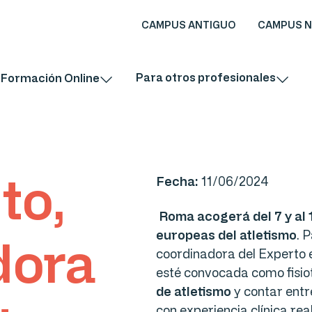
CAMPUS ANTIGUO
CAMPUS 
Para otros profesionales
Formación Online
to,
Fecha:
11/06/2024
Roma acogerá del 7 y al 1
europeas del atletismo
. 
dora
coordinadora del Experto 
esté convocada como fisio
de atletismo
y contar entr
con experiencia clínica re