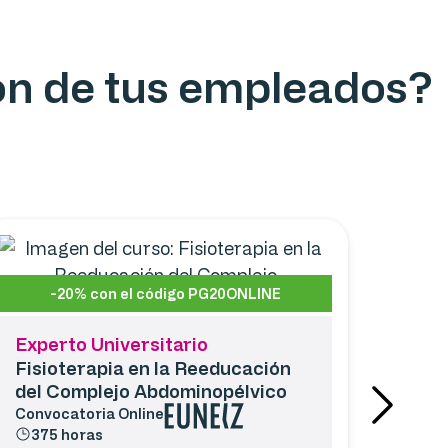
ión de tus empleados?
-20% con el código PG20ONLINE
Experto Universitario
Fisioterapia en la Reeducación
del Complejo Abdominopélvico
Convocatoria
Online
375 horas