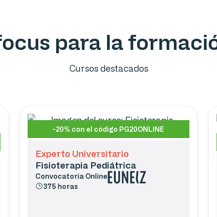
ofocus para la formac
Cursos destacados
-20% con el código PG20ONLINE
Experto Universitario
Fisioterapia Pediátrica
Convocatoria
Online
375 horas