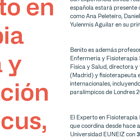
to en
española estará presente c
como Ana Peleteiro, Danie
pia
Yulenmis Aguilar en su pr
Benito es además profesor
 y
Enfermeria y Fisioterapia 
Física y Salud, directora 
(Madrid) y fisioterapeut
ción
internacionales, incluyend
paralímpicos de Londres 2
ocus,
El Experto en Fisioterapia
que coordina desde hace añ
Universidad EUNEIZ con
3