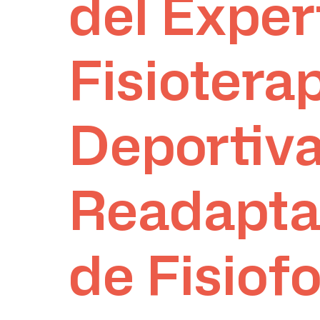
del Exper
Fisiotera
Deportiva
Readapta
de Fisiof