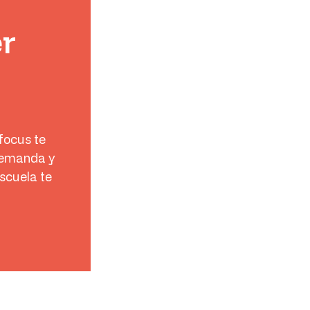
er
focus te
demanda y
scuela te