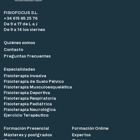
FISIOFOCUS S.L.
+34 615 85 25 76
De 9 a 17 de L a J
De 9 a 14 los viernes
Quiénes somos
Contacto
Preguntas frecuentes
Especialidades
Fisioterapia Invasiva
Fisioterapia de Suelo Pélvico
Fisioterapia Musculoesquelética
Fisioterapia Deportiva
Fisioterapia Respiratoria
Fisioterapia Pediátrica
Fisioterapia Neurológica
Ejercicio Terapéutico
Formación Presencial
Formación Online
Másteres y postgrados
Expertos