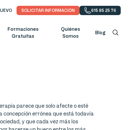
NUEVO
SOLICITAR INFORMACIÓN
615 85 25 76
Formaciones
Quiénes
Blog
Gratuitas
Somos
erapia parece que solo afecte o esté
na concepción errónea que está todavía
ociedad, y que cada vez más los
por hacerse un hueco entre los más