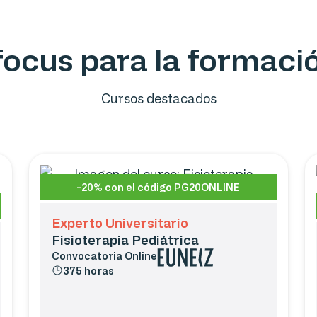
ofocus para la formac
Cursos destacados
-20% con el código PG20ONLINE
Experto Universitario
Fisioterapia Pediátrica
Convocatoria
Online
375 horas