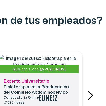
ión de tus empleados?
-20% con el código PG20ONLINE
Experto Universitario
Fisioterapia en la Reeducación
del Complejo Abdominopélvico
Convocatoria
Online
375 horas