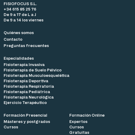
FISIOFOCUS S.L.
+34 615 85 25 76
De 9 a 17 de L a J
De 9 a 14 los viernes
Quiénes somos
Contacto
Preguntas frecuentes
Especialidades
Fisioterapia Invasiva
Fisioterapia de Suelo Pélvico
Fisioterapia Musculoesquelética
Fisioterapia Deportiva
Fisioterapia Respiratoria
Fisioterapia Pediátrica
Fisioterapia Neurológica
Ejercicio Terapéutico
Formación Presencial
Formación Online
Másteres y postgrados
Expertos
Cursos
Cursos
Gratuitas