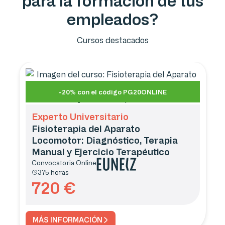
para la formación de tus
empleados?
Cursos destacados
-20% con el código PG20ONLINE
Experto Universitario
Fisioterapia del Aparato
Locomotor: Diagnóstico, Terapia
Manual y Ejercicio Terapéutico
Convocatoria
Online
375 horas
720
€
MÁS INFORMACIÓN