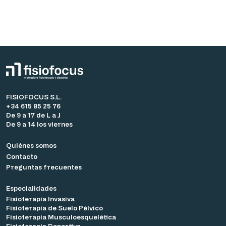
FISIOFOCUS S.L.
+34 615 85 25 76
De 9 a 17 de L a J
De 9 a 14 los viernes
Quiénes somos
Contacto
Preguntas frecuentes
Especialidades
Fisioterapia Invasiva
Fisioterapia de Suelo Pélvico
Fisioterapia Musculoesquelética
Fisioterapia Deportiva