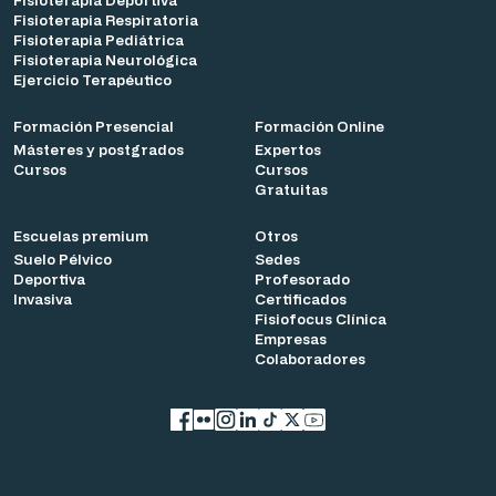
Fisioterapia Respiratoria
Fisioterapia Pediátrica
Fisioterapia Neurológica
Ejercicio Terapéutico
Formación Presencial
Formación Online
Másteres y postgrados
Expertos
Cursos
Cursos
Gratuitas
Escuelas premium
Otros
Suelo Pélvico
Sedes
Deportiva
Profesorado
Invasiva
Certificados
Fisiofocus Clínica
Empresas
Colaboradores
Facebook
flickr
Instagram
LinkedIn
TikTok
X
YouTube