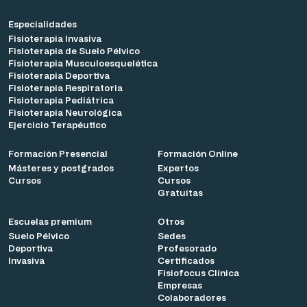
Especialidades
Fisioterapia Invasiva
Fisioterapia de Suelo Pélvico
Fisioterapia Musculoesquelética
Fisioterapia Deportiva
Fisioterapia Respiratoria
Fisioterapia Pediátrica
Fisioterapia Neurológica
Ejercicio Terapéutico
Formación Presencial
Formación Online
Másteres y postgrados
Expertos
Cursos
Cursos
Gratuitas
Escuelas premium
Otros
Suelo Pélvico
Sedes
Deportiva
Profesorado
Invasiva
Certificados
Fisiofocus Clínica
Empresas
Colaboradores