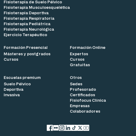
Fisioterapia de Suelo Pélvico
Fisioterapia Musculoesquelética
Fisioterapia Deportiva
Fisioterapia Respiratoria
Fisioterapia Pediátrica
Fisioterapia Neurológica
Ejercicio Terapéutico
Formación Presencial
Formación Online
Másteres y postgrados
Expertos
Cursos
Cursos
Gratuitas
Escuelas premium
Otros
Suelo Pélvico
Sedes
Deportiva
Profesorado
Invasiva
Certificados
Fisiofocus Clínica
Empresas
Colaboradores