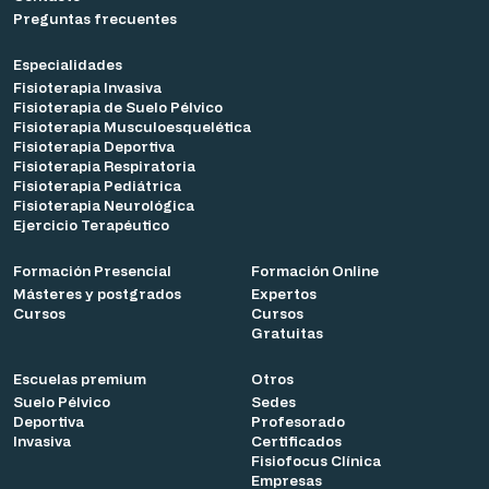
Preguntas frecuentes
Especialidades
Fisioterapia Invasiva
Fisioterapia de Suelo Pélvico
Fisioterapia Musculoesquelética
Fisioterapia Deportiva
Fisioterapia Respiratoria
Fisioterapia Pediátrica
Fisioterapia Neurológica
Ejercicio Terapéutico
Formación Presencial
Formación Online
Másteres y postgrados
Expertos
Cursos
Cursos
Gratuitas
Escuelas premium
Otros
Suelo Pélvico
Sedes
Deportiva
Profesorado
Invasiva
Certificados
Fisiofocus Clínica
Empresas