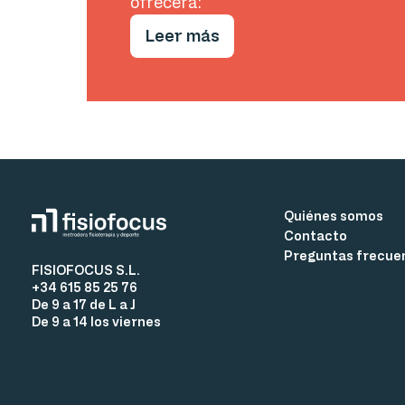
ofrecerá:
Leer más
Quiénes somos
Contacto
Preguntas frecue
FISIOFOCUS S.L.
+34 615 85 25 76
De 9 a 17 de L a J
De 9 a 14 los viernes