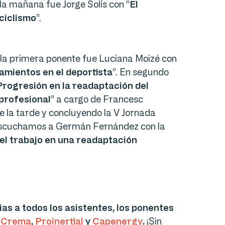
 la mañana fue Jorge Solís con “
El
 ciclismo
”.
la primera ponente fue Luciana Moizé con
amientos en el deportista
”. En segundo
Progresión en la readaptación del
profesional
” a cargo de Francesc
e la tarde y concluyendo la V Jornada
 escuchamos a Germán Fernández con la
el trabajo en una readaptación
ias a todos los asistentes, los ponentes
 Crema
,
Proinertial
y
Capenergy
.
¡Sin