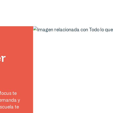
er
focus te
demanda y
scuela te