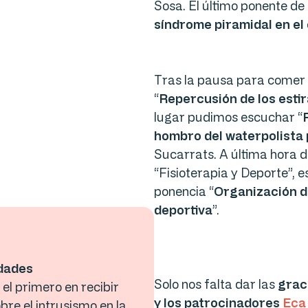
Sosa. El último ponente de
síndrome piramidal en el
Tras la pausa para comer 
“
Repercusión de los estir
lugar pudimos escuchar “
hombro del waterpolista 
Sucarrats. A última hora d
“Fisioterapia y Deporte”,
ponencia “
Organización d
deportiva
”.
edades
Solo nos falta dar las
grac
el primero en recibir
y los patrocinadores
Eca
bre el intrusismo en la