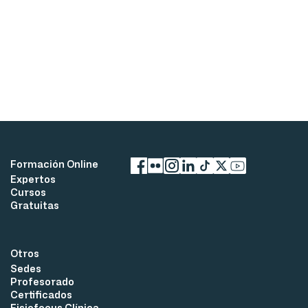
Formación Online
Expertos
Facebook
flickr
Instagram
LinkedIn
TikTok
X
YouTube
Cursos
Gratuitas
Otros
Sedes
Profesorado
Certificados
Fisiofocus Clínica