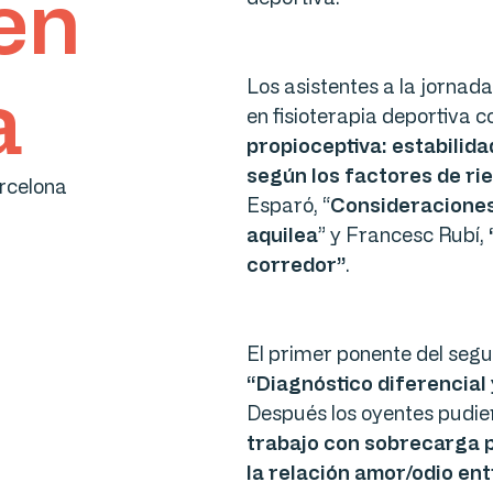
en
a
Los asistentes a la jorna
en fisioterapia deportiva 
propioceptiva: estabilida
según los factores de ri
Esparó, “
Consideraciones 
aquilea
” y Francesc Rubí,
corredor”
.
El primer ponente del segu
“Diagnóstico diferencial
Después los oyentes pudie
trabajo con sobrecarga p
la relación amor/odio en