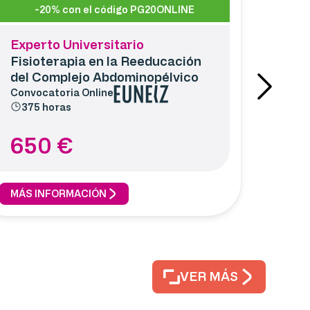
-20% con el código PG20ONLINE
Experto Universitario
Fisioterapia en la Reeducación
del Complejo Abdominopélvico
Convocatoria
Online
375 horas
650
€
MÁS INFORMACIÓN
VER MÁS