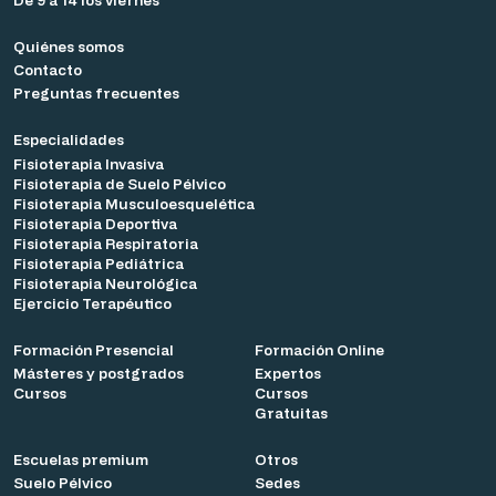
Quiénes somos
Contacto
Preguntas frecuentes
Especialidades
Fisioterapia Invasiva
Fisioterapia de Suelo Pélvico
Fisioterapia Musculoesquelética
Fisioterapia Deportiva
Fisioterapia Respiratoria
Fisioterapia Pediátrica
Fisioterapia Neurológica
Ejercicio Terapéutico
Formación Presencial
Formación Online
Másteres y postgrados
Expertos
Cursos
Cursos
Gratuitas
Escuelas premium
Otros
Suelo Pélvico
Sedes