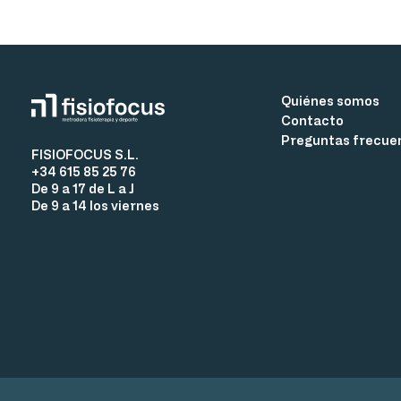
Quiénes somos
Contacto
Preguntas frecue
FISIOFOCUS S.L.
+34 615 85 25 76
De 9 a 17 de L a J
De 9 a 14 los viernes