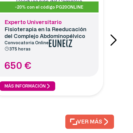
-20% con el código PG20ONLINE
Experto Universitario
Fisioterapia en la Reeducación
del Complejo Abdominopélvico
Convocatoria
Online
375 horas
650
€
MÁS INFORMACIÓN
VER MÁS