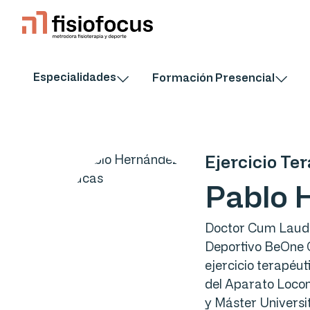
Especialidades
Formación Presencial
Ejercicio Te
Pablo 
Doctor Cum Laude 
Deportivo BeOne C
ejercicio terapéu
del Aparato Locom
y Máster Universi