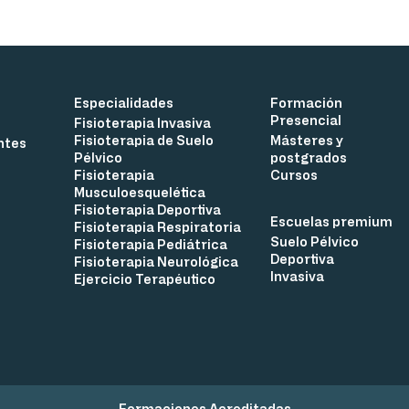
Especialidades
Formación
Presencial
Fisioterapia Invasiva
Fisioterapia de Suelo
Másteres y
ntes
Pélvico
postgrados
Fisioterapia
Cursos
Musculoesquelética
Fisioterapia Deportiva
Escuelas premium
Fisioterapia Respiratoria
Suelo Pélvico
Fisioterapia Pediátrica
Deportiva
Fisioterapia Neurológica
Invasiva
Ejercicio Terapéutico
Formaciones Acreditadas