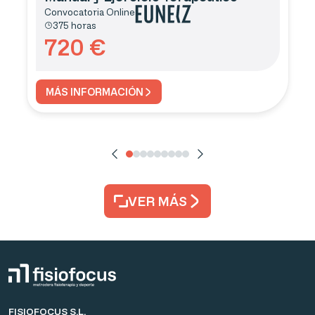
Convocatoria
Online
375 horas
720
€
MÁS INFORMACIÓN
VER MÁS
FISIOFOCUS S.L.