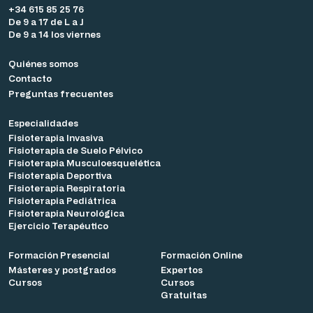
+34 615 85 25 76
De 9 a 17 de L a J
De 9 a 14 los viernes
Quiénes somos
Contacto
Preguntas frecuentes
Especialidades
Fisioterapia Invasiva
Fisioterapia de Suelo Pélvico
Fisioterapia Musculoesquelética
Fisioterapia Deportiva
Fisioterapia Respiratoria
Fisioterapia Pediátrica
Fisioterapia Neurológica
Ejercicio Terapéutico
Formación Presencial
Formación Online
Másteres y postgrados
Expertos
Cursos
Cursos
Gratuitas