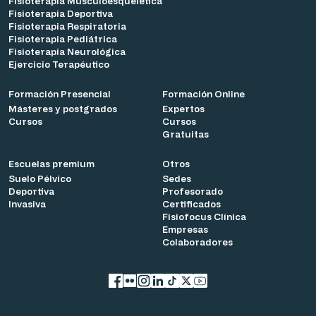
Fisioterapia Musculoesquelética
Fisioterapia Deportiva
Fisioterapia Respiratoria
Fisioterapia Pediátrica
Fisioterapia Neurológica
Ejercicio Terapéutico
Formación Presencial
Formación Online
Másteres y postgrados
Expertos
Cursos
Cursos
Gratuitas
Escuelas premium
Otros
Suelo Pélvico
Sedes
Deportiva
Profesorado
Invasiva
Certificados
Fisiofocus Clínica
Empresas
Colaboradores
Facebook
flickr
Instagram
LinkedIn
TikTok
X
YouTube