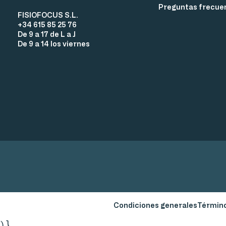
Preguntas frecue
FISIOFOCUS S.L.
+34 615 85 25 76
De 9 a 17 de L a J
De 9 a 14 los viernes
Condiciones generales
Término
) }