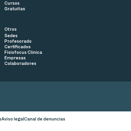
Facebook
flickr
Instagram
LinkedIn
TikTok
X
YouTube
Cursos
Gratuitas
Otros
Sedes
Profesorado
Certificados
Fisiofocus Clínica
Empresas
Colaboradores
s
Aviso legal
Canal de denuncias