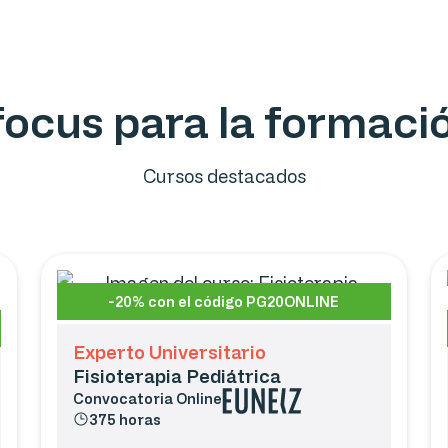
ofocus para la formac
Cursos destacados
-20% con el código PG20ONLINE
Experto Universitario
Fisioterapia Pediátrica
Convocatoria
Online
375 horas