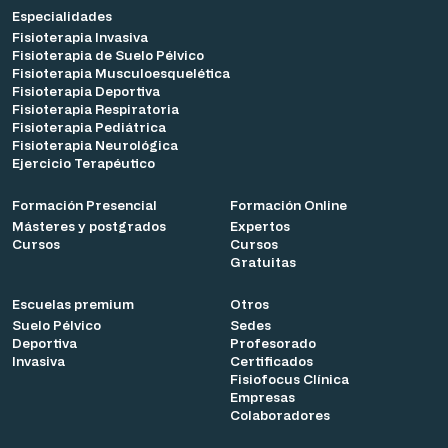
Especialidades
Fisioterapia Invasiva
Fisioterapia de Suelo Pélvico
Fisioterapia Musculoesquelética
Fisioterapia Deportiva
Fisioterapia Respiratoria
Fisioterapia Pediátrica
Fisioterapia Neurológica
Ejercicio Terapéutico
Formación Presencial
Formación Online
Másteres y postgrados
Expertos
Cursos
Cursos
Gratuitas
Escuelas premium
Otros
Suelo Pélvico
Sedes
Deportiva
Profesorado
Invasiva
Certificados
Fisiofocus Clínica
Empresas
Colaboradores