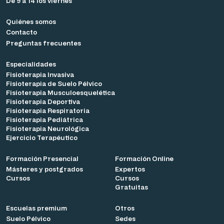
De 9 a 14 los viernes
Quiénes somos
Contacto
Preguntas frecuentes
Especialidades
Fisioterapia Invasiva
Fisioterapia de Suelo Pélvico
Fisioterapia Musculoesquelética
Fisioterapia Deportiva
Fisioterapia Respiratoria
Fisioterapia Pediátrica
Fisioterapia Neurológica
Ejercicio Terapéutico
Formación Presencial
Formación Online
Másteres y postgrados
Expertos
Cursos
Cursos
Gratuitas
Escuelas premium
Otros
Suelo Pélvico
Sedes