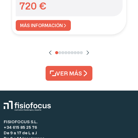
720
€
MÁS INFORMACIÓN
VER MÁS
FISIOFOCUS S.L.
+34 615 85 25 76
De 9 a 17 de L a J