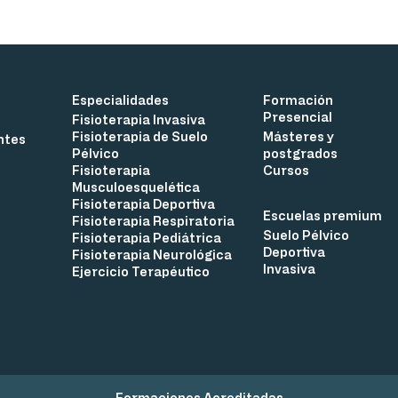
Especialidades
Formación
Presencial
Fisioterapia Invasiva
Fisioterapia de Suelo
Másteres y
ntes
Pélvico
postgrados
Fisioterapia
Cursos
Musculoesquelética
Fisioterapia Deportiva
Escuelas premium
Fisioterapia Respiratoria
Suelo Pélvico
Fisioterapia Pediátrica
Deportiva
Fisioterapia Neurológica
Invasiva
Ejercicio Terapéutico
Formaciones Acreditadas