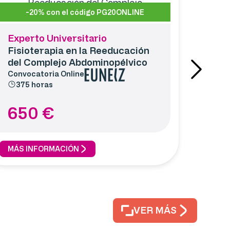
-20% con el código PG20ONLINE
Experto Universitario
Fisioterapia en la Reeducación
del Complejo Abdominopélvico
Convocatoria
Online
375 horas
650
€
MÁS INFORMACIÓN
VER MÁS