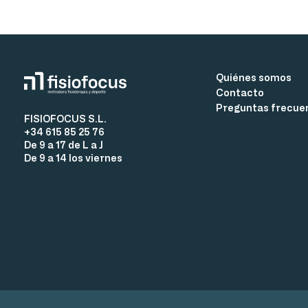
Quiénes somos
Contacto
Preguntas frecue
FISIOFOCUS S.L.
+34 615 85 25 76
De 9 a 17 de L a J
De 9 a 14 los viernes