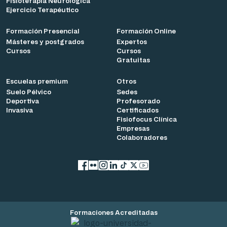
Fisioterapia Neurológica
Ejercicio Terapéutico
Formación Presencial
Formación Online
Másteres y postgrados
Expertos
Cursos
Cursos
Gratuitas
Escuelas premium
Otros
Suelo Pélvico
Sedes
Deportiva
Profesorado
Invasiva
Certificados
Fisiofocus Clínica
Empresas
Colaboradores
Facebook
flickr
Instagram
LinkedIn
TikTok
X
YouTube
Formaciones Acreditadas