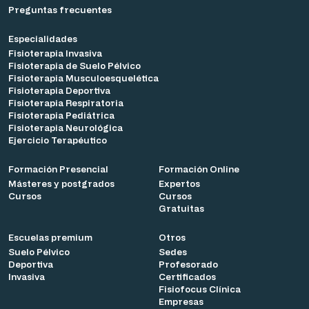
Preguntas frecuentes
Especialidades
Fisioterapia Invasiva
Fisioterapia de Suelo Pélvico
Fisioterapia Musculoesquelética
Fisioterapia Deportiva
Fisioterapia Respiratoria
Fisioterapia Pediátrica
Fisioterapia Neurológica
Ejercicio Terapéutico
Formación Presencial
Formación Online
Másteres y postgrados
Expertos
Cursos
Cursos
Gratuitas
Escuelas premium
Otros
Suelo Pélvico
Sedes
Deportiva
Profesorado
Invasiva
Certificados
Fisiofocus Clínica
Empresas