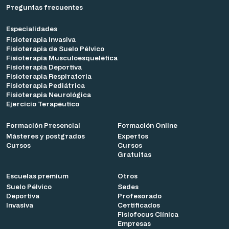
Preguntas frecuentes
Especialidades
Fisioterapia Invasiva
Fisioterapia de Suelo Pélvico
Fisioterapia Musculoesquelética
Fisioterapia Deportiva
Fisioterapia Respiratoria
Fisioterapia Pediátrica
Fisioterapia Neurológica
Ejercicio Terapéutico
Formación Presencial
Formación Online
Másteres y postgrados
Expertos
Cursos
Cursos
Gratuitas
Escuelas premium
Otros
Suelo Pélvico
Sedes
Deportiva
Profesorado
Invasiva
Certificados
Fisiofocus Clínica
Empresas