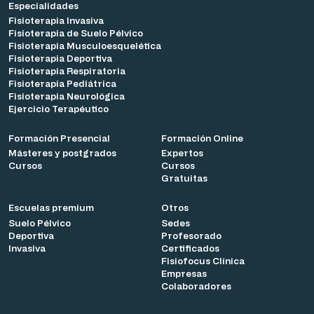
Especialidades
Fisioterapia Invasiva
Fisioterapia de Suelo Pélvico
Fisioterapia Musculoesquelética
Fisioterapia Deportiva
Fisioterapia Respiratoria
Fisioterapia Pediátrica
Fisioterapia Neurológica
Ejercicio Terapéutico
Formación Presencial
Formación Online
Másteres y postgrados
Expertos
Cursos
Cursos
Gratuitas
Escuelas premium
Otros
Suelo Pélvico
Sedes
Deportiva
Profesorado
Invasiva
Certificados
Fisiofocus Clínica
Empresas
Colaboradores